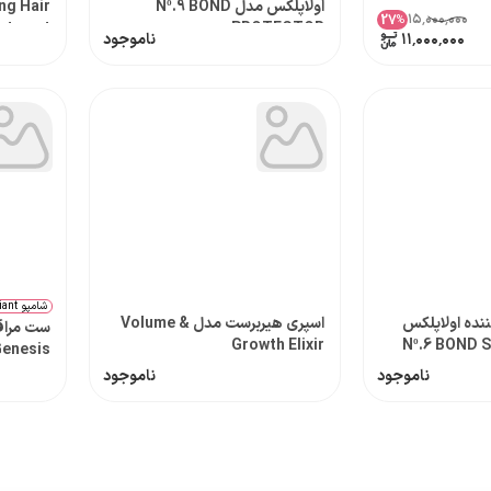
اولاپلکس مدل Nº.9 BOND
ng Hair
۱۵٬۰۰۰٬۰۰۰
27
%
atment
PROTECTOR
۱۱٬۰۰۰٬۰۰۰
ناموجود
شامپو Hydra-Fortifiant کراستاس
نده اولاپلکس
اسپری هیربرست مدل Volume &
ست مراق
Growth Elixir
enesis
ناموجود
ناموجود